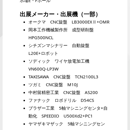
示場E・Fホール
出展メーカー・出展機（一部）
オークマ CNC旋盤 LB3000EXⅡ+OMR
岡本工作機械製作所 成型研削盤
HPG500NCL
シチズンマシナリー 自動旋盤
L20E+ロボット
ソディック ワイヤ放電加工機
VN600Q-LP3W
TAKISAWA CNC旋盤 TCN2100L3
ツガミ CNC旋盤 M10J
中村留精密工業 CNC旋盤 AS200
ファナック ロボドリル D54CS
ブラザー工業 5軸マシニングセンタ+自
動化 SPEEDIO U500Xd2+PC1
ヤマザキマザック 5軸マシニングセン