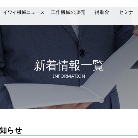
工作機械の販売
補助金
セミナ
イワイ機械ニュース
動画ギャラリー
取扱メーカー
在庫機情報
生産技
NC
イワイ機械ニュース
新着情報一覧
INFORMATION
知らせ