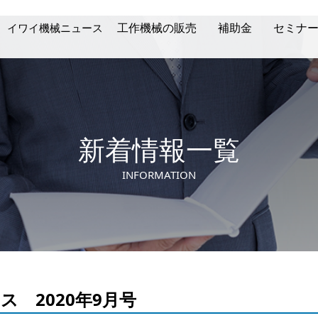
工作機械の販売
補助金
セミナ
イワイ機械ニュース
動画ギャラリー
取扱メーカー
在庫機情報
生産技
NC
イワイ機械ニュース
新着情報一覧
INFORMATION
 2020年9月号